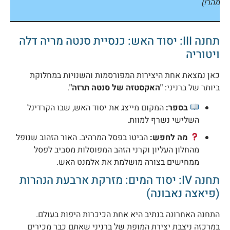
הר!)
תחנה III: יסוד האש: כנסיית סנטה מריה דלה
יטוריה
אן נמצאת אחת היצירות המפורסמות והשנויות במחלוקת
יותר של ברניני:
"האקסטזה של סנטה תרזה"
.
בספר:
המקום מייצג את יסוד האש, שבו הקרדינל
השלישי נשרף למוות.
מה לחפש:
הביטו בפסל המרהיב. האור הזהוב שנופל
מהחלון העליון וקרני הזהב המפוסלות מסביב לפסל
ממחישים בצורה מושלמת את אלמנט האש.
תחנה IV: יסוד המים: מזרקת ארבעת הנהרות
פיאצה נאבונה)
תחנה האחרונה בנתיב היא אחת הכיכרות היפות בעולם.
מרכזה ניצבת יצירת המופת של ברניני שאתם כבר מכירים