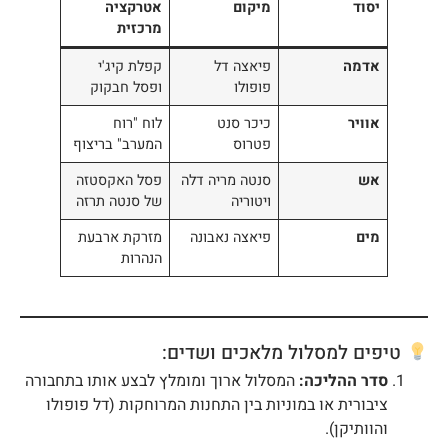
יסוד
מיקום
אטרקציה
מרכזית
אדמה
פיאצה דל
קפלת קיג'י
פופולו
ופסל חבקוק
אוויר
כיכר סנט
לוח "רוח
פטרוס
המערב" בריצוף
אש
סנטה מריה דלה
פסל האקסטזה
ויטוריה
של סנטה תרזה
מים
פיאצה נאבונה
מזרקת ארבעת
הנהרות
טיפים למסלול מלאכים ושדים:
סדר ההליכה:
המסלול ארוך ומומלץ לבצע אותו בתחבורה
ציבורית או במוניות בין התחנות המרוחקות (דל פופולו
והוותיקן).