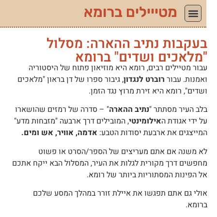
מטייילים ברומא
עקבות נתיב ההארה: מסלול
מלאכים ושדים" ברומא
בור מטיילים רבים, רומא היא מוזיאון פתוח של היסטוריה
אמנות. עבור
רוברט לנגדון
, גיבור ספרו של דן בראון "מלאכים
שדים", רומא היא זירת מרוץ נגד הזמן.
לב העיר מסתתר "
נתיב ההארה
" – סדרה של רמזים שהושארו
ל ידי אגודת ה
אילומינטי
, המובילים דרך ארבעה "מזבחות מדע"
מייצגים את ארבעת יסודות הטבע:
אדמה, אוויר, אש ומים.
א משנה אם אתם מעריצים של הספר/הסרט או פשוט
חפשים דרך מקורית לגלות את העיר, המסלול הבא ייקח אתכם
ל הפינות המסתוריות ביותר של רומא.
ולי גם אתם תפגשו את איילת זורר במהלך המסע שלכם
רומא.