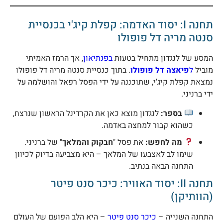
תחנה I: יסוד האדמה: קפלת קיג'י בכנסיית
נטה מריה דל פופולו
מסע של לנגדון מתחיל בטעות
בפנתיאון
, אך הרמז האמיתי
וביל
ל
פיאצה דל פופולו
. בתוך כנסיית סנטה מריה דל פופולו
מצאת קפלת קיג'י, שתוכננה על ידי הפסל רפאל והושלמה על
די ברניני.
בספר:
לנגדון מוצא כאן את הקרדינל הראשון שנרצח,
כשהוא קבור למחצה באדמה.
מה לחפש:
את פסל "
חבקוק והמלאך
" של ברניני.
שימו לב לאצבעו של המלאך – היא מצביעה בדיוק לכיוון
התחנה הבאה בנתיב.
תחנה II: יסוד האוויר: כיכר סנט פיטר
הוותיקן)
תחנה השנייה –
כיכר סנט פיטר
– היא הלב הפועם של העולם