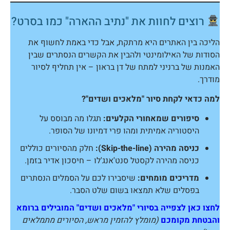
רוצים לחוות את "נתיב ההארה" כמו בסרט?
ליכה בין האתרים היא מרתקת, אבל כדי באמת לחשוף את
סודות של האילומינטי ולהבין את הקשרים הנסתרים שבין
אמנות של ברניני למתח של דן בראון – אין תחליף לסיור
ודרך.
מה כדאי לקחת סיור "מלאכים ושדים"?
סיפורים שמאחורי הקלעים:
תגלו מה מבוסס על
היסטוריה אמיתית ומהו פרי דמיונו של הסופר.
כניסה מהירה (Skip-the-line):
חלק מהסיורים כוללים
כניסה מהירה לקסטל סנט'אנג'לו – חיסכון אדיר בזמן.
מדריכים מומחים:
שיסבירו לכם על הסמלים הנסתרים
בפסלים שלא תמצאו בשום שלט הסבר.
חצו כאן לצפייה בסיורי "מלאכים ושדים" המובילים ברומא
הבטחת מקומכם
(מומלץ להזמין מראש, הסיורים מתמלאים