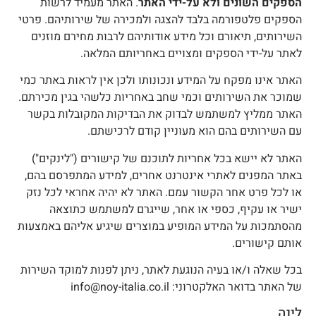
ספקים השונים ולא על-ידי האתר
. האתר מעמיד לרשות
ספקים פלטפורמה בלבד להצגה ולמכירה של שירותיהם. פרטי
שירותים, תיאורם וכל מידע אודותיהם לרבות מחירם מוזנים
אתר על-ידי הספקים ומצויים באחריותם המלאה.
אתר אינו מפקח על המידע ונכונותו ולכן אין לראות באתר כמי
מוכר את השירותים וכמי שחב באחריות כלשהי בגין מכירתם.
אתר ממליץ למשתמש לבדוק את הבדיקות המקובלות בקשר
ם השירותים בהם הוא מעוניין קודם לרכישתם.
אתר לא יישא בכל אחריות לתוכנם של קישורים ("לינקים")
אתר המפנים לאתרי אינטרנט אחרים, למידע המתפרסם בהם,
ו לכל פרט אחר הקשור עמם. האתר לא יהיה אחראי לכל נזק
שיר או עקיף, כספי או אחר, שייגרם למשתמש כתוצאה
הסתמכות על המידע המופיע במוצרים שיגיע אליהם באמצעות
ותם קישורים.
כל שאלה ו/או בעיה הנוגעת לאתר, ניתן לפנות למוקד השירות
ל האתר בדואר האלקטרוני: info@noy-italia.co.il
ינה