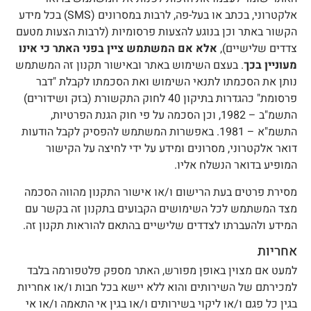
אלקטרוני, בכתב או בעל-פה, לרבות במסרונים (SMS) בכל מידע
קשור באתר וכן בנוגע להצעות פרסומיות (לרבות הצעות מטעם
דדים שלישיים),
אלא אם המשתמש ציין בפני האתר כי אינו
עוניין בכך
. בעצם השימוש באתר ובאישור תקנון זה המשתמש
ותן את הסכמתו לתנאי השימוש ואת הסכמתו לקבלת "דבר
פרסומת" כהגדרות בתיקון 40 לחוק התקשורת (בזק ושידורים)
התשמ"ב – 1982, וכן הסכמה על פי חוק הגנת הפרטיות,
התשמ"א – 1981. באפשרות המשתמש להפסיק לקבל הודעות
ואר אלקטרוני, מסרונים ומידע על ידי לחיצה על הקישור
מופיע בדואר הנשלח אליו.
סירת פרטים בעת הרישום ו/או אישור התקנון מהווה הסכמה
צד המשתמש לכל השימושים הקבועים בתקנון זה בקשר עם
מידע ולהעברתו לצדדים שלישיים בהתאם להוראות תקנון זה.
חריות
מעט אם מצוין באופן מפורש, האתר מספק פלטפורמה בלבד
מכירתם של השירותים והוא ללא יישא בכל חבות ו/או אחריות
גין כל פגם ו/או ליקוי בשירותים ו/או בגין אי התאמה ו/או אי