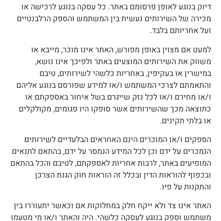
יוק בנוגע לאופן פרסומם באתר. כל עסקה בנוגע לרכישה או
כירה של השירותים נעשית בין המשתמש והספק הרלבנטיים
על אחריותם בלבד.
מעט אם מצוין באופן מפורש, האתר אינו מוכר, מייבא או
שווק את השירותים המוצעים באתר ולפיכך אינו נושא,
מישרין או בעקיפין, באחריות כלשהי לשירותים, טיבם
התאמתם לצרכי המשתמש ו/או למידע שפורסם בנוגע אליהם
/או מחירם ו/או לכל נזק שייגרם בשל איחור באספקתם או
תוצאה מכך שהשירותים אשר סופקו היו פגומים, מקולקלים
ו בלתי תקינים.
ספקים ו/או המוכרים הינם האחראים הבלעדיים לשירותים
נמכרים על ידם וכן לכל המידע הנמסר על ידם, בהתאם לתנאים
מופיעים באתר, לרבות אחריות לאספקתם, לטיבם והכל בהתאם
בכפוף להוראות הדין ובכלל זה הוראות חוק הגנת הצרכן
התקנות על פיו.
אתר אינו צד ולא ייקח חלק במחלוקות אם וכאשר יתעוררו בין
שתמש וספק בנוגע לעסקה כלשהי. היה והאתר ו/או מי מטעמו