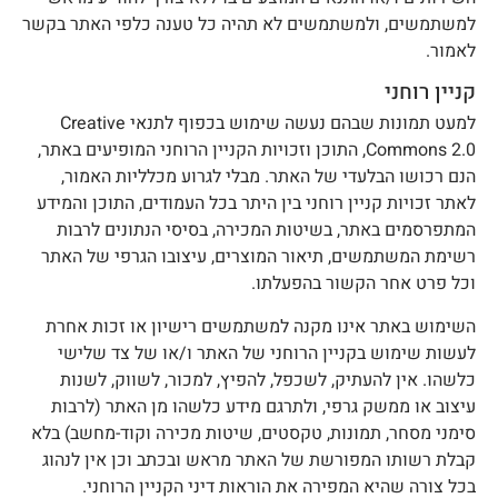
משתמשים, ולמשתמשים לא תהיה כל טענה כלפי האתר בקשר
אמור.
ניין רוחני
למעט תמונות שבהם נעשה שימוש בכפוף לתנאי Creative
Commons 2.0, התוכן וזכויות הקניין הרוחני המופיעים באתר,
נם רכושו הבלעדי של האתר. מבלי לגרוע מכלליות האמור,
אתר זכויות קניין רוחני בין היתר בכל העמודים, התוכן והמידע
מתפרסמים באתר, בשיטות המכירה, בסיסי הנתונים לרבות
שימת המשתמשים, תיאור המוצרים, עיצובו הגרפי של האתר
כל פרט אחר הקשור בהפעלתו.
שימוש באתר אינו מקנה למשתמשים רישיון או זכות אחרת
עשות שימוש בקניין הרוחני של האתר ו/או של צד שלישי
לשהו. אין להעתיק, לשכפל, להפיץ, למכור, לשווק, לשנות
יצוב או ממשק גרפי, ולתרגם מידע כלשהו מן האתר (לרבות
ימני מסחר, תמונות, טקסטים, שיטות מכירה וקוד-מחשב) בלא
בלת רשותו המפורשת של האתר מראש ובכתב וכן אין לנהוג
כל צורה שהיא המפירה את הוראות דיני הקניין הרוחני.