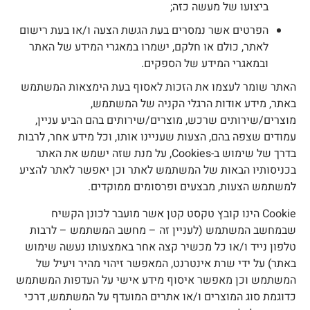
ביצועו של מעשה כזה;
הפרטים אשר נמסרים בעת הגשת הצעה ו/או בעת רישום
לאתר, כולם או חלקם, ישמרו במאגרי המידע של האתר
ובמאגרי המידע של הספקים.
אתר שומר לעצמו את הזכות לאסוף בעת הימצאות המשתמש
אתר, מידע אודות הרגלי הקניה של המשתמש,
וצרים/שירותים שרכש, מוצרים/שירותים בהם הביע עניין,
מודים שצפה בהם, הצעות שעניינו אותו, וכל מידע אחר, לרבות
בדרך של שימוש ב-Cookies, על מנת שזה ישמש את האתר
כניסותיו הבאות של המשתמש לאתר וכן יאפשר לאתר להציע
משתמש הצעות, מבצעים ופרסומים ממוקדים.
Cookie הינו קובץ טקסט קטן אשר מועבר לכונן הקשיח
במחשב המשתמש (לעניין זה – מחשב המשתמש – לרבות
לפון נייד ו/או כל מכשיר קצה אחר באמצעותו נעשה שימוש
אתר) על ידי שרת אינטרנט, המאפשר זיהוי מהיר ויעיל של
משתמש וכן מאפשר איסוף מידע אישי על העדפות המשתמש
דוגמת סוג המוצרים ו/או אתרים המועדף על המשתמש, דרכי