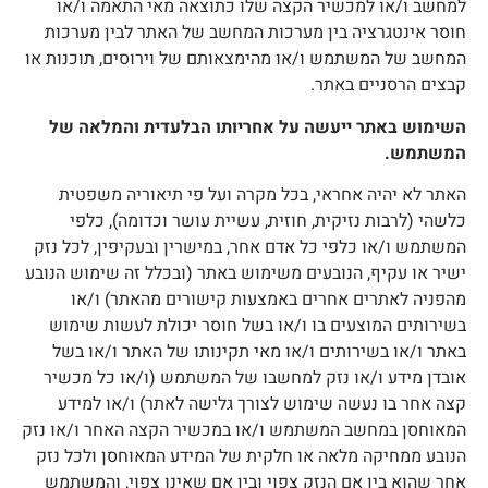
מחשב ו/או למכשיר הקצה שלו כתוצאה מאי התאמה ו/או
וסר אינטגרציה בין מערכות המחשב של האתר לבין מערכות
מחשב של המשתמש ו/או מהימצאותם של וירוסים, תוכנות או
בצים הרסניים באתר.
שימוש באתר ייעשה על אחריותו הבלעדית והמלאה של
משתמש.
אתר לא יהיה אחראי, בכל מקרה ועל פי תיאוריה משפטית
לשהי (לרבות נזיקית, חוזית, עשיית עושר וכדומה), כלפי
משתמש ו/או כלפי כל אדם אחר, במישרין ובעקיפין, לכל נזק
שיר או עקיף, הנובעים משימוש באתר (ובכלל זה שימוש הנובע
הפניה לאתרים אחרים באמצעות קישורים מהאתר) ו/או
שירותים המוצעים בו ו/או בשל חוסר יכולת לעשות שימוש
אתר ו/או בשירותים ו/או מאי תקינותו של האתר ו/או בשל
ובדן מידע ו/או נזק למחשבו של המשתמש (ו/או כל מכשיר
צה אחר בו נעשה שימוש לצורך גלישה לאתר) ו/או למידע
מאוחסן במחשב המשתמש ו/או במכשיר הקצה האחר ו/או נזק
נובע ממחיקה מלאה או חלקית של המידע המאוחסן ולכל נזק
חר שהוא בין אם הנזק צפוי ובין אם שאינו צפוי, והמשתמש