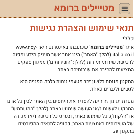
מטייילים ברומא
נאי שימוש והצהרת נגישות
ללי
תר '
מטיילים ברומא
' שכתובתו באינטרנט היא: www.noy-
italia.co.il (להלן: "האתר") הינו אתר אשר מעניק מידע ומפנה
רכישת שירותי תיירות (להלן: "השירותים") ממגוון ספקים
מציעים למכירה את שירותיהם באתר.
תקנון מנוסח בלשון זכר מטעמי נוחות בלבד. הפנייה היא
נשים ולגברים כאחד.
טרת תקנון זה הינה להסדיר את היחסים בין האתר לבין כל אדם
מבקש לעשות ו/או העושה שימוש באתר (להלן: "המשתמש"
ו "הלקוח"). כל שימוש באתר, ובפרט כל רכישה ו/או מכירה
ל השירותים באמצעות האתר, כפופה לתנאים המפורטים
תקנון זה.