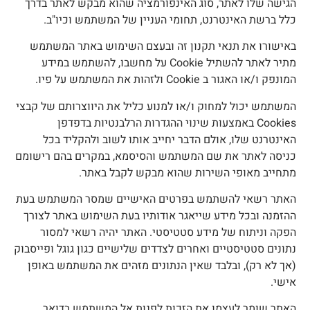
גישה שלו לאתר, סוג האינפורמציה שהוא מבקש לאתר בדרך
לל ברשת האינטרנט, תחומי העניין של המשתמש וכיו"ב.
אישורו את תנאי תקנון זה ובעצם השימוש באתר המשתמש
מתיר לאתר להשתיל Cookie על מחשבו, להשתמש במידע
מונפק ו/או האגור ב Cookie ולזהות את המשתמש על פיו.
משתמש יכול למחוק ו/או למנוע כליל את היווצרותם של קבצי
Cookies באמצעות שינוי ההגדרות הרלבנטיות בדפדפן
אינטרנט שלו, אולם הדבר יחייב אותו לשוב ולהקליד בכל
ניסה לאתר את שם המשתמש והסיסמא, במקרים בהם רישומם
תחייב מאופי השירות שהוא מבקש לקבל באתר.
אתר רשאי להשתמש בפרטים האישיים שמסר המשתמש בעת
הזמנה ובכל מידע שייאגר אודותיו בעת השימוש באתר לצורך
פקה וניתוח של מידע סטטיסטי. האתר יהיה רשאי למסור
תונים סטטיסטיים ואחרים לצדדים שלישיים כגון גוגל ופייסבוק
אך לא רק), ובלבד שאין הנתונים מזהים את המשתמש באופן
ישי.
אתר שומר לעצמו את הזכות לפנות אל המשתמש בדואר