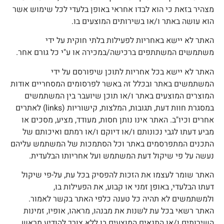
צהיר בזאת כי הוא לבדו אחראי באופן בלעדי לכל שימוש אשר
וא עושה באתר ו/או בשירותים המוצעים בו.
אתר לא יישא באחריות לפעילות בלתי חוקית על ידי
שתמשים המשתתפים ברכישה/במכירה או ע"י כל גורם אחר.
אתר לא יישא בכל אחריות לתוכן שיפורסם על ידי
משתמשים באתר ובכלל זה באשר לפרסומים המסחריים אודות
מוצרים המוצעים באתר ו/או תוכן שיועבר בין המשתמשים
במסגרת חוות דעת, תגובות, המלצות, קישוריות (links) לאתרים
חרים וכיו"ב. האתר אינו נותן חסות, מעודד, מציע, מסכים או
ביע דעתו לגבי נכונותם ו/או דיוקם ו/או רמתם ואיכותם של
תכנים המתפרסמים באתר וכל הסתמכות של המשתמש עליהם
עשה על פי שיקול דעת המשתמש ועל אחריותו הבלעדית.
אתר שומר לעצמו את הזכות להפסיק בכל עת, על-פי שיקול
עתו הבלעדי, באופן זמני או קבוע, את הפעילות בו,
למשתמשים לא תהיה כל טענה כלפי האתר בקשר לאמור.
אתר רשאי בכל עת לשנות את מבנהו, מראהו, אופיו, זמינות
שירותים ו/או התנאים המוצעים בו ללא צורך להודיע מראש