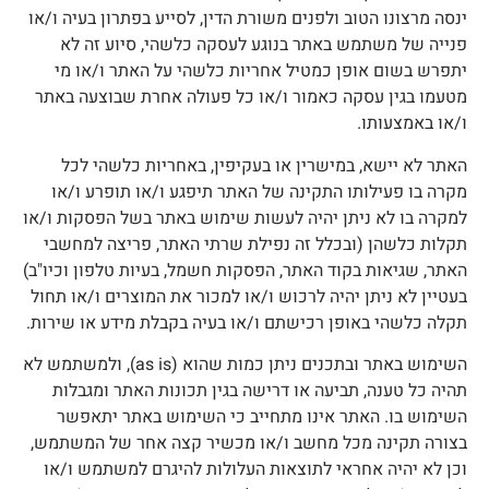
נסה מרצונו הטוב ולפנים משורת הדין, לסייע בפתרון בעיה ו/או
נייה של משתמש באתר בנוגע לעסקה כלשהי, סיוע זה לא
תפרש בשום אופן כמטיל אחריות כלשהי על האתר ו/או מי
טעמו בגין עסקה כאמור ו/או כל פעולה אחרת שבוצעה באתר
/או באמצעותו.
אתר לא יישא, במישרין או בעקיפין, באחריות כלשהי לכל
קרה בו פעילותו התקינה של האתר תיפגע ו/או תופרע ו/או
מקרה בו לא ניתן יהיה לעשות שימוש באתר בשל הפסקות ו/או
קלות כלשהן (ובכלל זה נפילת שרתי האתר, פריצה למחשבי
אתר, שגיאות בקוד האתר, הפסקות חשמל, בעיות טלפון וכיו"ב)
עטיין לא ניתן יהיה לרכוש ו/או למכור את המוצרים ו/או תחול
קלה כלשהי באופן רכישתם ו/או בעיה בקבלת מידע או שירות.
השימוש באתר ובתכנים ניתן כמות שהוא (as is), ולמשתמש לא
היה כל טענה, תביעה או דרישה בגין תכונות האתר ומגבלות
שימוש בו. האתר אינו מתחייב כי השימוש באתר יתאפשר
צורה תקינה מכל מחשב ו/או מכשיר קצה אחר של המשתמש,
כן לא יהיה אחראי לתוצאות העלולות להיגרם למשתמש ו/או