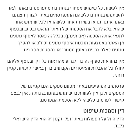
ין לעשות כל שימוש מסחרי בנתונים המתפרסמים באתר ו/או
השתמש בנתונים כלשהם המתפרסמים באתר לצורך הצגתם
אתר אינטרנט או בשירות אחר כלשהו או לכל שימוש אחר
הוא, בלא לקבל את הסכמתו של האתר מראש ובכתב ובכפוף
תנאי אותה הסכמה (אם תינתן). בכלל זה נאסר לאסוף נתונים
ן האתר באמצעות תוכנות איסוף נתונים וכיו"ב או להפיץ
תונים כאלה ברבים באופן מסחרי או במסגרת מסחרית.
ין בהוראות סעיף זה כדי לגרוע מהוראות כל דין, ובנוסף אליהם
חולו כל ההגבלות והאיסורים הקבועים בדין באשר לזכויות קניין
וחני.
רסומים המופיעים באתר מטעם ספקים הנם קניינם של
ספקים ולכן אין לעשות בו שימוש בפוגע בזכות זו. אין לבצע
ישור לפרסום כלשהי ללא הסכמת המפרסם.
ין וסמכות שיפוט
דין החל על הפעולות באתר ועל תקנון זה הוא הדין הישראלי
לבד.