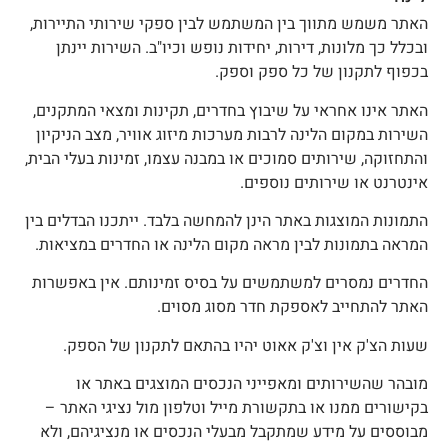
אתר משמש מתווך בין המשתמש לבין ספקי שירותי התיירות,
בכלל כך מלונות, דירות, יחידות נופש וכיו"ב. השירות יינתן
כפוף לתקנון של כל ספק וספק.
אתר אינו אחראי על שיבוץ בחדרים, תקינות ומצאי המתקנים,
שירות במקום הלינה לרבות מערכות מיזוג אוויר, מצב הניקיון
התחזוקה, שירותים סמוכים או במבנה עצמו, זמינות בעלי הבית,
ינטרנט או שירותים נוספים.
תמונות המוצגות באתר הינן להמחשה בלבד. ייתכנו הבדלים בין
מראה בתמונות לבין מראה מקום הלינה או החדרים במציאות.
חדרים נמסרים למשתמשים על בסיס זמינותם. אין באפשרות
אתר להתחייב לאספקת חדר מסוג מסוים.
עות הצ'ק אין וצ'ק אאוט יהיו בהתאם לתקנון של הספק.
ובהר שהשירותים ומאפייני הנכסים המוצגים באתר או
קישורים ממנו או בתקשורת מייל וטלפון מול נציגי האתר –
בוססים על מידע שמתקבל מבעלי הנכסים או מנציגיהם, ולא