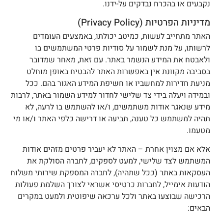
קבעים או בהכרח נבדקים על-ידנו.
דיניות הפרטיות (Privacy Policy)
אתר מתחייב לעשות, כמיטב יכולתו, באמצעים העומדים
רשותו, על מנת לשמור על סודיות פרטי המשתמשים בו
לאבטח את המידע הנשמר באתר. עם זאת, מאחר שמדובר
סביבה מקוונת אין באפשרות האתר להבטיח באופן מוחלט
ניעת חדירות למחשביו או חשיפת המידע האגור בהם. ככל
במידה ויעלה בידי צד שלישי לחדור למידע השמור באתר, לרבות
ידע שנאגר אודות משתמשים, ו/או להשתמש בו לרעה, לא
היה למשתמש כל טענה, תביעה או דרישה כלפי האתר ו/או מי
טעמו.
לא אם מצוין אחרת – האתר לא יעביר פרטים מזהים אודות
משתמש לצד שלישי, למעט לספקים, לחברה הסולקת את
עסקאות באתר (ככל שתהיה), לחברה המספקת שירותי משלוח
ודעות אימייל, לחברות כרטיסי אשראי לצורך השלמת פעולות
רכישה שבוצעו באתר ולכל ערכאה שיפוטית ולמעט במקרים
באים: