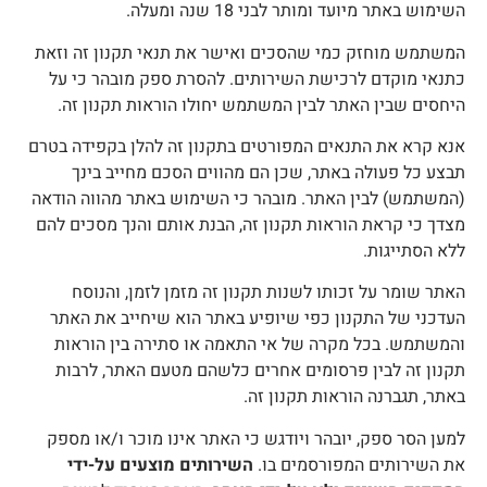
שימוש באתר מיועד ומותר לבני 18 שנה ומעלה.
משתמש מוחזק כמי שהסכים ואישר את תנאי תקנון זה וזאת
תנאי מוקדם לרכישת השירותים. להסרת ספק מובהר כי על
יחסים שבין האתר לבין המשתמש יחולו הוראות תקנון זה.
נא קרא את התנאים המפורטים בתקנון זה להלן בקפידה בטרם
בצע כל פעולה באתר, שכן הם מהווים הסכם מחייב בינך
המשתמש) לבין האתר. מובהר כי השימוש באתר מהווה הודאה
צדך כי קראת הוראות תקנון זה, הבנת אותם והנך מסכים להם
לא הסתייגות.
אתר שומר על זכותו לשנות תקנון זה מזמן לזמן, והנוסח
עדכני של התקנון כפי שיופיע באתר הוא שיחייב את האתר
המשתמש. בכל מקרה של אי התאמה או סתירה בין הוראות
קנון זה לבין פרסומים אחרים כלשהם מטעם האתר, לרבות
אתר, תגברנה הוראות תקנון זה.
מען הסר ספק, יובהר ויודגש כי האתר אינו מוכר ו/או מספק
ת השירותים המפורסמים בו.
השירותים מוצעים על-ידי