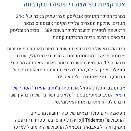
טרקציות בפיאצה די פופולו ובקרבתה
במרכז הכיכר מתנוסס אובליסק מצרי עתיק בגובה של כ-24
טרים, שנלקח ממצרים על ידי הקיסר אוגוסטוס במאה
הראשונה לספירה והועבר לכיכר בשנת 1589. סביב האובליסק
מצאים ארבעה אריות ממזרקות קטנות.
צד המזרחי של הכיכר ניצבות שתי כנסיות תאומות כמעט זהות
 סנטה מריה די מונטסנטו וסנטה מריה דיי מירקולי, שנבנו
במאה ה-17. הכנסייה החשובה ביותר באזור היא סנטה מריה דל
ופולו, בצפון הכיכר, המכילה יצירות אמנות יוצאות דופן של
רווג'ו, ברניני ואמנים דגולים אחרים.
ם תרצו, תוכלו להתחיל את
הסיור ב"נתיב ההארה" הסודי של
ומא
, הנתיב שמופיע בספר "מלאכים ושדים" של דן בראון שבו
וברט לנגדון מתחכה אחר האילומינטי.
פיאצה די פופולו יוצאים שלושה רחובות מרכזיים –
"המשולש" (Il Tridente): ויה דל קורסו במרכז, ויה די ריפטה
ימין, וויה דל באבואינו משמאל. המשולש הזה מוביל למרכז