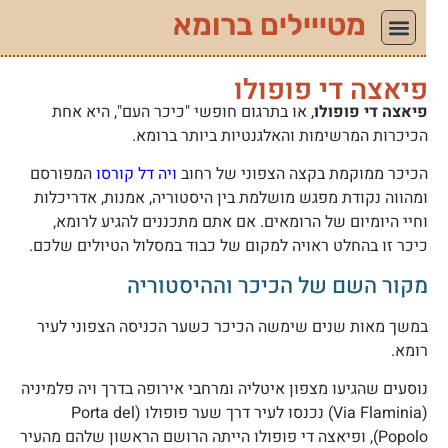
מטייילים ברומא
יאצה די פופולו
יאצה די פופולו
, או בתרגום חופשי "כיכר העם", היא אחת
כיכרות המרשימות והאלגנטיות ביותר ברומא.
כיכר ממוקמת בקצה הצפוני של רחוב
ויה דל קורסו
המפורסם
מהווה נקודת מפגש מושלמת בין היסטוריה, אמנות, אדריכלות
חיי היומיום של הרומאים. אם אתם מתכננים להגיע לרומא,
יכר זו בהחלט ראויה למקום של כבוד במסלול הטיולים שלכם.
קור השם של הכיכר וההיסטוריה
משך מאות שנים שימשה הכיכר כשער הכניסה הצפוני לעיר
ומא.
וסעים שהגיעו מצפון איטליה ומרחבי אירופה בדרך ויה פלמיניה
(Via Flaminia) נכנסו לעיר דרך שער פופולו (Porta del
Popolo), ופיאצה די פופולו הייתה הרושם הראשון שלהם מהעיר