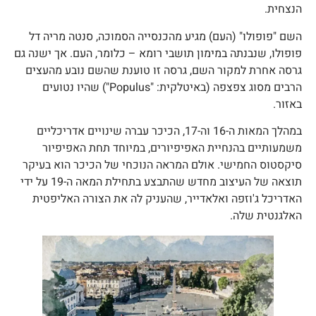
נצחית.
שם "פופולו" (העם) מגיע מהכנסייה הסמוכה, סנטה מריה דל
ופולו, שנבנתה במימון תושבי רומא – כלומר, העם. אך ישנה גם
רסה אחרת למקור השם, גרסה זו טוענת שהשם נובע מהעצים
הרבים מסוג צפצפה (באיטלקית: "Populus") שהיו נטועים
אזור.
במהלך המאות ה-16 וה-17, הכיכר עברה שינויים אדריכליים
שמעותיים בהנחיית האפיפיורים, במיוחד תחת האפיפיור
יקסטוס החמישי. אולם המראה הנוכחי של הכיכר הוא בעיקר
תוצאה של העיצוב מחדש שהתבצע בתחילת המאה ה-19 על ידי
אדריכל ג'וזפה ואלאדייר, שהעניק לה את הצורה האליפטית
אלגנטית שלה.