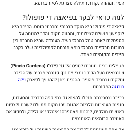
עיר, ומהווה נקודת התחלה מצוינת לסיור ברומא.
מה כדאי לבקר בפיאצה די פופולו?
יאצה די פופולו היא מוקד תרבותי וחברתי תוסס. הכיכר היא
וקיישן מושלם לצילומים, ומהווה מקום נהדר למנוחה על
ספסלים לאחר טיול במרכז העיר. העובדה שהיא מחברת בין
חובות מרכזיים במרכז רומא תורמת לפופולריות שלה בקרב
יירים ומקומיים כאחד.
טיילים רבים בוחרים לטפס אל
גני פינצ'ו (Pincio Gardens)
נמצאים מעל הכיכר ומציעים נוף פנורמי מרהיב של הכיכר
חלקים נרחבים מהעיר. מהגנים ניתן להמשיך לפארק
וילה
ורגזה
המפורסם.
כיכר ובסביבתה תוכלו למצוא גם בתי קפה נהדרים ומסעדות,
נויות מעוצבות וגלריות אמנות. זהו מקום מושלם לשבת ולצפות
אנשים חולפים, ליהנות מאספרסו איטלקי או גלידה, ולספוג את
אווירה הרומאית האותנטית.
ם אתם מעוניינים להכיר את הפיאצות השונות של רומא אני