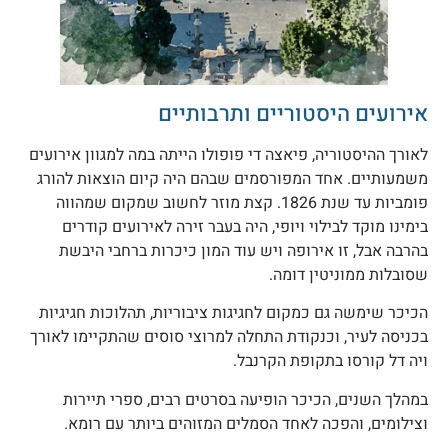
ירועים היסטוריים ותרבותיים
אורך ההיסטוריה, פיאצה די פופולו הייתה במה למגוון אירועים
שמעותיים. אחד המפורסמים שבהם היה קיום הוצאות להורג
פומביות עד שנת 1826. קצת מוזר לחשוב שמקום שמהווה
ימינו מוקד לבילוי ויופי, היה בעבר זירה לאירועים קודרים
הרבה אבל, זו אירופה ויש עוד המון כיכרות ברחבי היבשת
סובלות ממוניטין דומה.
כיכר שימשה גם כמקום לחגיגות ציבוריות, תהלוכות חגיגיות
כניסה לעיר, וכנקודת התחלה למרוצי סוסים שהתקיימו לאורך
יה דל קורסו בתקופת הקרנבל.
מהלך השנים, הכיכר הופיעה בסרטים רבים, ספרי תיירות
צילומים, והפכה לאחד הסמלים המזוהים ביותר עם רומא.