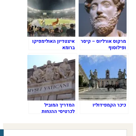
מרקוס אורליוס – קיסר
איצטדיון האולימפיקו
ופילוסוף
ברומא
כיכר הקמפידוליו
המדריך המוביל
לכרטיסי ההנחות
ברומא