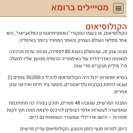
מטייילים ברומא
קולוסיאום
קולוסיאום, או בשמו המקורי "האמפיתיאטרון הפלאביאני", הוא
חד מפלאי העולם העתיק והאתר המתויר ביותר באיטליה.
מבנה ענק זה, שהושלם בשנת 80 לספירה, מהווה עדות מרהיבה
גאונות האדריכלית של האימפריה הרומית ומושך אליו למעלה
מיליון מבקרים מדי שנה.
בשיא תפארתו יכול היה הקולוסיאום להכיל כ-50,000 צופים (!)
באו לחזות בקרבות גלדיאטורים, מופעי ציד חיות ואירועי ענק
חרים.
המבנה המרשים, שגובהו 48 מטרים, תוכנן בצורה כה מתוחכמת
אפשרה לעשרות אלפי הצופים להיכנס ולצאת ממנו תוך דקות
פורות – הישג אדריכלי שמעורר השתאות גם כיום.
יום, למרות פגעי הזמן והטבע, הקולוסיאום עדיין מרשים