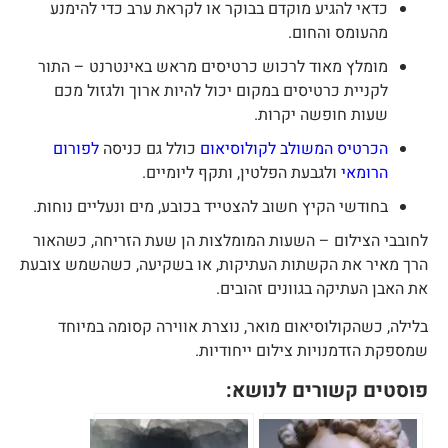
כדאי להגיע מוקדם בבוקר או לקראת ערב כדי להימנע
מהעומס והחום.
מומלץ מאוד לרכוש כרטיסים מראש באינטרנט – התור
לקניית כרטיסים במקום יכול להיות ארוך ולגזול מכם
שעות חופשה יקרות.
הכרטיס המשולב לקולוסיאום
כולל גם כניסה
לפורום
הרומאי
ולגבעת הפלטין, ותקף ליומיים.
בחודשי הקיץ חשוב להצטייד בכובע, מים ונעליים נוחות.
חובבי הצילום – השעות המומלצות הן שעת הזריחה, כשהאור
רך מאיר את הקשתות העתיקות, או בשקיעה, כשהשמש צובעת
ת האבן העתיקה בגוונים זהובים.
לילה, כשהקולוסיאום מואר, נוצרת אווירה קסומה במיוחד
מספקת הזדמנויות צילום ייחודיות.
וסטים קשורים לנושא: