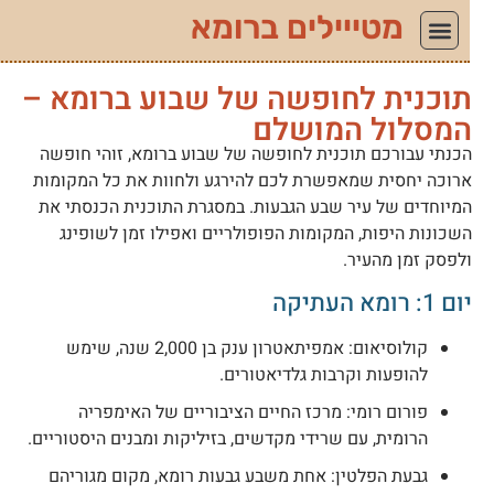
מטייילים ברומא
וכנית לחופשה של שבוע ברומא –
מסלול המושלם
כנתי עבורכם תוכנית לחופשה של שבוע ברומא, זוהי חופשה
רוכה יחסית שמאפשרת לכם להירגע ולחוות את כל המקומות
מיוחדים של עיר שבע הגבעות. במסגרת התוכנית הכנסתי את
שכונות היפות, המקומות הפופולריים ואפילו זמן לשופינג
לפסק זמן מהעיר.
ם 1: רומא העתיקה
קולוסיאום: אמפיתאטרון ענק בן 2,000 שנה, שימש
להופעות וקרבות גלדיאטורים.
פורום רומי: מרכז החיים הציבוריים של האימפריה
הרומית, עם שרידי מקדשים, בזיליקות ומבנים היסטוריים.
גבעת הפלטין: אחת משבע גבעות רומא, מקום מגוריהם