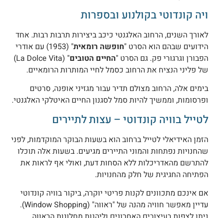
יה קונדוטי בקולנוע ובספרות
אורך השנים, הרחוב האלגנטי כיכב ביצירות תרבות רבות. אחד
ידועים שבהם הוא הסרט "
חופשה רומאית
" (1953) עם אודרי
פבורן וגרגורי פק. גם הסרט "
החיים הטובים
" (La Dolce Vita)
ל פליני הנציח את הרחוב כסמל לחיי המותרות הרומאיים.
ימים אלה, הרחוב מצולם תדיר עבור מגזיני אופנה, סרטים
פרסומות, וממשיך להיות סמל לסגנון החיים האיטלקי האלגנטי.
טייל בוויה קונדוטי – עצות לתיירים
זמן האידיאלי לטייל ברחוב הוא בשעות הבוקר המוקדמות, לפני
החנויות נפתחות והמוני התיירים מגיעים. בשעות אלה תוכלו
התרשם מהאדריכלות ללא הסחות דעת, ואולי אף לראות את
פתיחה החגיגית של חלק מהחנויות.
ם אינכם מתכוונים לקנות פריטי יוקרה, ביקור בוויה קונדוטי
עדיין מאפשר חוויה מהנה של "ראווה" (Window Shopping).
יתן לצפות בעיצובים האחרונים וליהנות מחלונות הראווה