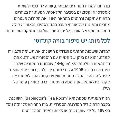
ם היום, למרות המחירים הגבוהים, שווה להיכנס ולשתות
ספרסו או קפוצ'ינו בסביבה הקלאסית, המעוטרת בציורים,
מראות עתיקות ורהיטים מהמאה ה-18. את הקירות מעטרים
יורים ותמונות של אורחי העבר המפורסמים, והאווירה כולה
יא כמו מסע אל העבר, אל ימי הזוהר של הרומנטיקה האירופית.
כל מותג יש סיפור בוויה קונדוטי
מרות ששמות המותגים הגדולים מושכים את תשומת הלב, ויה
ונדוטי הוא גם ביתן של חנויות עם היסטוריה עשירה. אחת
הדוגמאות הבולטות היא "Bvlgari", שהחנות המקורית שלה
נפתחה ברחוב ב-1905 על ידי סוטיריו בולגרי, צורף יווני שהיגר
איטליה. מה שהחל כחנות תכשיטים קטנה הפך לאימפריית
וקרה בינלאומית, אך המטה ההיסטורי ברחוב עדיין עומד על
ילו.
חנות מעניינת נוספת היא "Babington's Tea Room", השוכנת
קצה הרחוב ליד המדרגות הספרדיות. בית התה האנגלי הזה נוסד
ב-1893 על ידי שתי נשים אנגליות, וסיפק תה לבריטים