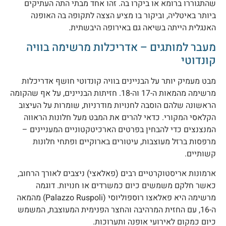
התגוררו ברומא או ביקרו בה. זהו אחד מבתי התה העתיקים
יותר באיטליה, וביקור בו מציע הצצה לתקופה בה האופנה
אנגלית הייתה בשיאה גם באירופה היבשתית.
עבר למותגים – אדריכלות מרשימה בוויה
ונדוטי
בט מעמיק יותר על הבניינים בוויה קונדוטי חושף אדריכלות
מרשימה מהמאות ה-17 וה-18. חזיתות הבניינים, על אף שהקומה
ראשונה שלהם הוסבה לחנויות מודרניות, שומרות על העיצוב
קלאסי המקורי. כדאי להרים את המבט מעל חלונות הראווה
מנצנצים כדי להבחין בפרטים הארכיטקטוניים המעניינים –
רפסות ברזל מעוצבות, עיטורים בארוקיים ופתחי חלונות
שותיים.
רמונות אריסטוקרטיים רבים (פאלאצי) ניצבים לאורך הרחוב,
אשר חלקם משמשים כיום כמשרדים או חנויות. דוגמה
מרשימה היא פאלאצו רוספוליוסי (Palazzo Ruspoli) מהמאה
ה-16, עם החזית המרהיבה והחצר הפנימית המעוצבת, המשמש
יום כמקום לאירועי אופנה ותערוכות.