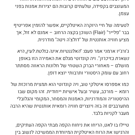
מעוצבים בקפידה, שלעתים קרובות הם יצירות אמנות בפני
צמן.
טעימה של חיי היוקרה האיטלקיים, אפשר להזמין אפריטיף
בבר "פלייר" (Flair) השוכן בקצה הרחוב – אמנם לא זול, אך
ציע חוויה אותנטית של "דולצ'ה ויטה" מודרנית.
'ורג'יו ארמני אמר פעם: "
האלגנטיות אינה בולטת לעין, היא
שארת בזיכרון
". ויה קונדוטי מגלם את האמירה הזו באופן
ושלם – מאחורי הברק השטחי של חלונות הראווה מסתתר
חוב עם עומק היסטורי ותרבותי יוצא דופן.
מו אספרסו איטלקי טוב, ויה קונדוטי הוא תמצית מרוכזת של
ומא – מורכב, עשיר ובעל אישיות ייחודית. זהו מקום שבו
היסטוריה והמודרניות, האמנות והמסחר, המקומי והגלובלי
תערבבים זה בזה ויוצרים חוויה רומאית אותנטית שהיא הרבה
עבר לקניות בלבד.
יילו בו לאט, הריחו את ניחוח הקפה מבתי הקפה העתיקים,
הרגישו את הרוח האיטלקית המיוחדת הממשיכה לנשוב בין