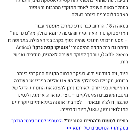
טיבר. מה שהחל כתשתית פרקטית לאספקת מים, התפתח
מהלך מאות השנים לאחד ממוקדי התרבות והאופנה
אקסקלוסיביים ביותר בעולם.
במאה ה-18, הרחוב כבר נודע כמרכז אופנתי עבור
אריסטוקרטיה האירופית שהגיעה לרומא כחלק מה"גרנד טור"
 מסע תרבותי חינוכי שהיה נפוץ בקרב בני האצולה. בתקופה זו
פתח גם בית הקפה ההיסטורי "
אנטיקו קפה גרקו
" (Antico
Caffè Greco), שהפך למוקד משיכה לאמנים, סופרים ואנשי
וח.
יום, ויה קונדוטי ידוע בעיקר כרחוב הקניות היוקרתי ביותר
רומא, מקבילו האיטלקי של השאנז אליזה בפריז או השדרה
חמישית בניו יורק. לאורכו ניתן למצוא את החנויות הדגל של
יטב המעצבים האיטלקיים – גוצ'י, פראדה, ארמני, ולנטינו,
רגמו, דולצ'ה וגבאנה – לצד בתי אופנה בינלאומיים יוקרתיים
מו לואי ויטון, שאנל, דיור וקרטייה.
וצים לטעום מ"החיים הטובים"?
הצטרפו לסיור פרטי מודרך
מקומות הנחשבים של רומא >>