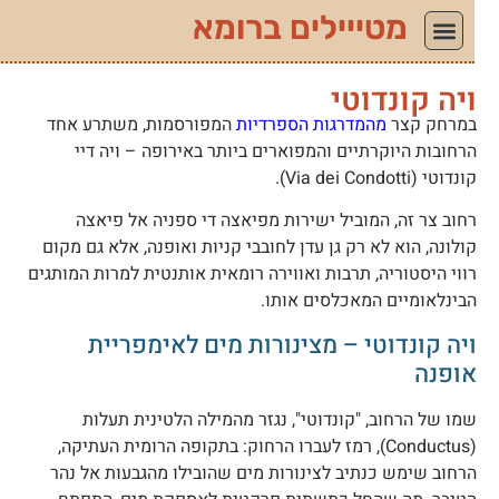
מטייילים ברומא
יה קונדוטי
מרחק קצר
מהמדרגות הספרדיות
המפורסמות, משתרע אחד
רחובות היוקרתיים והמפוארים ביותר באירופה – ויה דיי
ונדוטי (Via dei Condotti).
חוב צר זה, המוביל ישירות מפיאצה די ספניה אל פיאצה
ולונה, הוא לא רק גן עדן לחובבי קניות ואופנה, אלא גם מקום
ווי היסטוריה, תרבות ואווירה רומאית אותנטית למרות המותגים
בינלאומיים המאכלסים אותו.
יה קונדוטי – מצינורות מים לאימפריית
ופנה
מו של הרחוב, "קונדוטי", נגזר מהמילה הלטינית תעלות
(Conductus), רמז לעברו הרחוק: בתקופה הרומית העתיקה,
רחוב שימש כנתיב לצינורות מים שהובילו מהגבעות אל נהר