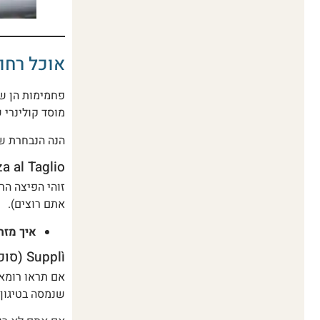
אוכל רחו
פחמימות הן שפ
מוסד קולינרי 
הנה הנבחרת ש
Pizza al Taglio (פיצה ל
זוהי הפיצה הר
אתם רוצים).
איך מזה
Supplì (סופלי)
אם תראו רומאי
שנמסה בטיגון.