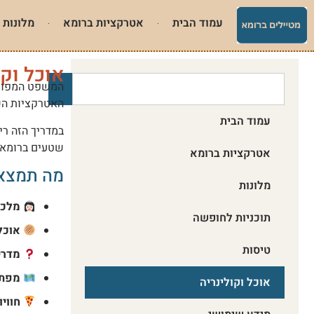
עמוד הבית
אטרקציות ברומא
מלונות
אוכל וקו
המשפט המפורס
האטרקציות השו
עמוד הבית
במדריך הזה רי
שטעים ברומא 
אטרקציות ברומא
מה תמצאו
מלונות
מלכו
תוכניות לחופשה
אוכל
טיסות
מדרי
מפת 
אוכל וקולינריה
חווי