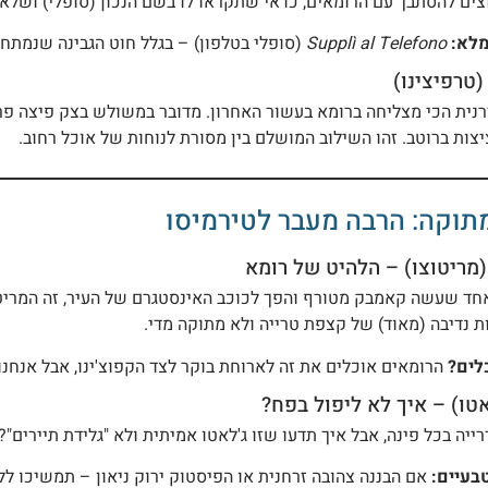
ים להסתבך עם הרומאים, כדאי שתקראו לו בשם הנכון (סופלי) ושלא תע
לא:
Supplì al Telefono
(סופלי בטלפון) – בגלל חוט הגבינה שנמתח 
ית הכי מצליחה ברומא בעשור האחרון. מדובר במשולש בצק פיצה פרי
יצות ברוטב. זהו השילוב המושלם בין מסורת לנוחות של אוכל רחוב.
תוקה: הרבה מעבר לטירמיסו
חד שעשה קאמבק מטורף והפך לכוכב האינסטגרם של העיר, זה המריטוצו
 נדיבה (מאוד) של קצפת טרייה ולא מתוקה מדי.
לים?
הרומאים אוכלים את זה לארוחת בוקר לצד הקפוצ'ינו, אבל אנחנו
ייה בכל פינה, אבל איך תדעו שזו ג'לאטו אמיתית ולא "גלידת תיירים"?
בעיים:
אם הבננה צהובה זרחנית או הפיסטוק ירוק ניאון – תמשיכו לל