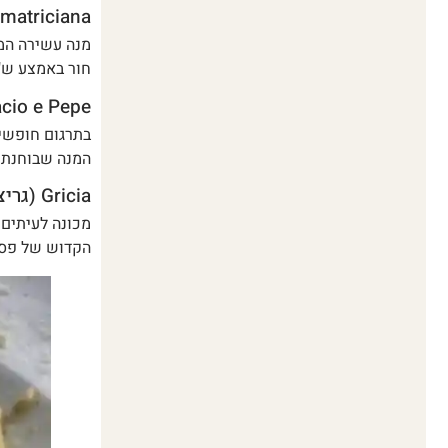
Amatriciana (אמטריצ'אנה) – הגרסה הא
מנה עשירה המב
חור באמצע ש"
Cacio e Pepe (קצ'יו אה פפה) – גאונות
בתרגום חופשי:
המנה שבוחנת 
Gricia (גריצ'ה) – ה"אמא" של הפסטות
מכונה לעיתים 
הקדוש של פסטה