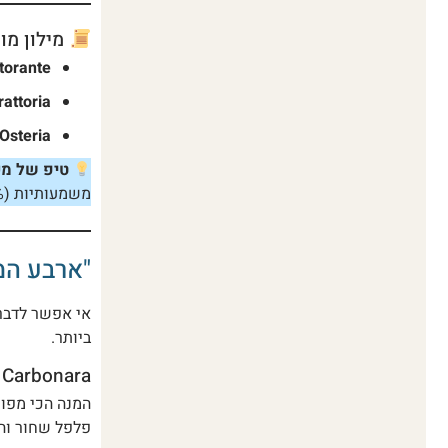
מילון מו
Ristorante (ריסט
Trattoria (טרטורי
Osteria (אוסטריה):
טיפ של מק
משמעותיות (20%-50%) על התפריט.
"ארבע המ
אי אפשר לדבר 
ביותר.
Carbonara (קרבונרה) – המלכה הבלתי מעורערת
המנה הכי מפו
פלפל שחור וה