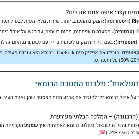
נחים קצר: איפה אתם אוכלים?
ורנטה):
המקום המעונב יותר. שירות מלא, מפות לבנות, תפרי
ה):
מסעדה משפחתית, פחות רשמית, עם דגש על אוכל ביתי ו
בעבר זה היה מקום לשתות בו יין עם נשנושים, היום זה לרו
צוענים:
הורידו את אפליקציית TheFork. ברומא
ופלאות": מלכות המטבח הרומאי
על אוכל ברומא בלי להזכיר את ארבע מנות הפסטה שהן גאוות העיר. ה
רסמת והכי "מושמצת" בעולם. ברומא האמיתית
אין שמנת!
הקרמיות מגיע
רבה
גואנצ'אלה
(
).