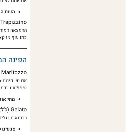
אם אתם לא רוצ
השם המ
Trapizzino (טרפיצינו)
ההמצאה המודרנ
כמו עוף או קצ
הפינה המ
Maritozzo (מריטוצו) – הלהיט של רומא
אם יש קינוח א
וממולאת בכמות
מתי אוכ
Gelato (ג'לאטו) – איך לא ליפול בפח?
ברומא יש גלידר
צבעים ט