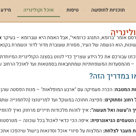
תוכניות לחופשה
טיסות
אוכל וקולינריה
מידע 
לינריה
ם אומר "ברומא, התנהג כרומאי", אבל האמת היא שברומא – בעיקר
א
נות, הוא הנשמה של העיר, מסורת שעוברת מדור לדור ונשמרת בקנאות
כזנו עבורכם את כל הידע שצריך כדי לנווט בסצנה הקולינרית המיוחד
– מהמסעדות המשפחתיות שמתחבאות בסמטאות ועד לאוכל הרחוב שהמ
 במדריך הזה?
ת המטבח:
הכרה מעמיקה עם "ארבע המופלאות" – מנות הפסטה שהן ה
 רחוב ומתוקים:
מפיצה חתוכה במשקל ועד למריטוצו (הלחמנייה שתגר
ך ה"עשה ואל תעשה":
איך לזהות מלכודות תיירים מרחוק ואיך להזמין
הטעמים הגיאוגרפית:
איפה הכי כדאי לאכול בכל שכונה – מטרסטוורה
ות מעבר לצלחת:
המלצות על סיורי אוכל וסדנאות בישול שיהפכו אתכ